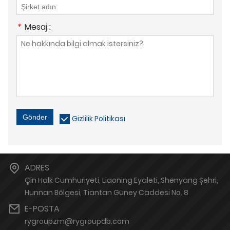
*
Mesaj :
Gönder
Gizlilik Politikası
ADRES
Çin Halk Cumhuriyeti, Liaoning Eyaleti, Shenyang Şehri,
Hunnan Bölgesi, Tiantan Güney Caddesi No. 8
E-POSTA
rygroupzm@rygroupdb.com