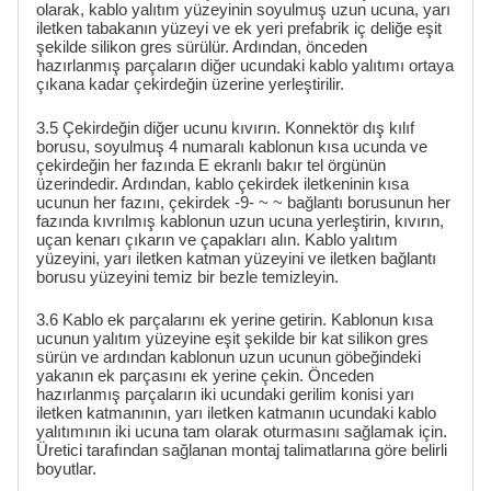
olarak, kablo yalıtım yüzeyinin soyulmuş uzun ucuna, yarı
iletken tabakanın yüzeyi ve ek yeri prefabrik iç deliğe eşit
şekilde silikon gres sürülür. Ardından, önceden
hazırlanmış parçaların diğer ucundaki kablo yalıtımı ortaya
çıkana kadar çekirdeğin üzerine yerleştirilir.
3.5 Çekirdeğin diğer ucunu kıvırın. Konnektör dış kılıf
borusu, soyulmuş 4 numaralı kablonun kısa ucunda ve
çekirdeğin her fazında E ekranlı bakır tel örgünün
üzerindedir. Ardından, kablo çekirdek iletkeninin kısa
ucunun her fazını, çekirdek -9- ~ ~ bağlantı borusunun her
fazında kıvrılmış kablonun uzun ucuna yerleştirin, kıvırın,
uçan kenarı çıkarın ve çapakları alın. Kablo yalıtım
yüzeyini, yarı iletken katman yüzeyini ve iletken bağlantı
borusu yüzeyini temiz bir bezle temizleyin.
3.6 Kablo ek parçalarını ek yerine getirin. Kablonun kısa
ucunun yalıtım yüzeyine eşit şekilde bir kat silikon gres
sürün ve ardından kablonun uzun ucunun göbeğindeki
yakanın ek parçasını ek yerine çekin. Önceden
hazırlanmış parçaların iki ucundaki gerilim konisi yarı
iletken katmanının, yarı iletken katmanın ucundaki kablo
yalıtımının iki ucuna tam olarak oturmasını sağlamak için.
Üretici tarafından sağlanan montaj talimatlarına göre belirli
boyutlar.