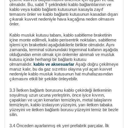
olmalıdır. Bu, sabit T şeklindeki kablo bağlantılarının ve
kablo veya kablo bağlantı kutusunun kasayla zayıf
temasını önler ve kablo bağlantı kutusunun kasadan dışarı
çıkarak kuvvet nedeniyle hava kaçağına neden olmasını
önler.
Kablo musluk kutusu tabanı, kablo sabitleme braketinin
içine monte edilmeli, kablo perisentrik noktaları, sabitleme
işlemi için braketteki aşağıdakilerle birlikte olmalıdır. Aynı
zamanda, terminal sütunundaki trigeminal kafanın aşağıda
olduğundan emin olmak için önlemler alınmalı ve musluk
kutusu içinde herhangi bir bağlantı kutusu
olmamalıdır.
kablo ve aksesuarlar
Aşağı doğru çekilmeye
maruz kalır, bu da gaz sızıntısı olayına yol açan kuvvet
nedeniyle kablo musluk kutusunun hat muhafazasından
çıkmasını etkili bir şekilde önleyebilir.
3.3 İletken bağlantı borusunu kablo çekirdeği iletkeninin
soyulmuş uzun ucuna yerleştirin, önce iyice kıvırın,
çapakları ve uçan kenarları temizleyin, metal talaşlarını
temizleyin, kablo izolasyon yüzeyini, yarı iletken tabaka
yüzeyini ve iletken bağlantı borusu yüzeyini temiz bir bezle
silin.
3.4 Önceden ayarlanmış ek yeri prefabrik parçalar. İlk