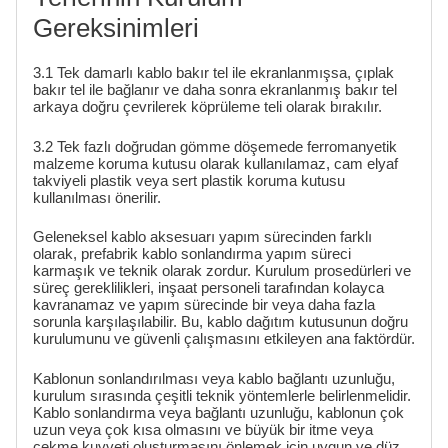
Gereksinimleri
3.1 Tek damarlı kablo bakır tel ile ekranlanmışsa, çıplak
bakır tel ile bağlanır ve daha sonra ekranlanmış bakır tel
arkaya doğru çevrilerek köprüleme teli olarak bırakılır.
3.2 Tek fazlı doğrudan gömme döşemede ferromanyetik
malzeme koruma kutusu olarak kullanılamaz, cam elyaf
takviyeli plastik veya sert plastik koruma kutusu
kullanılması önerilir.
Geleneksel kablo aksesuarı yapım sürecinden farklı
olarak, prefabrik kablo sonlandırma yapım süreci
karmaşık ve teknik olarak zordur. Kurulum prosedürleri ve
süreç gereklilikleri, inşaat personeli tarafından kolayca
kavranamaz ve yapım sürecinde bir veya daha fazla
sorunla karşılaşılabilir. Bu, kablo dağıtım kutusunun doğru
kurulumunu ve güvenli çalışmasını etkileyen ana faktördür.
Kablonun sonlandırılması veya kablo bağlantı uzunluğu,
kurulum sırasında çeşitli teknik yöntemlerle belirlenmelidir.
Kablo sonlandırma veya bağlantı uzunluğu, kablonun çok
uzun veya çok kısa olmasını ve büyük bir itme veya
çekme kuvveti oluşturmasını önlemek için uygun ve düz