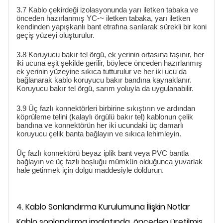
3.7 Kablo çekirdeği izolasyonunda yarı iletken tabaka ve
önceden hazırlanmış YC-~ iletken tabaka, yarı iletken
kendinden yapışkanlı bant etrafına sarılarak sürekli bir koni
geçiş yüzeyi oluşturulur.
3.8 Koruyucu bakır tel örgü, ek yerinin ortasına taşınır, her
iki ucuna eşit şekilde gerilir, böylece önceden hazırlanmış
ek yerinin yüzeyine sıkıca tutturulur ve her iki ucu da
bağlanarak kablo koruyucu bakır bandına kaynaklanır.
Koruyucu bakır tel örgü, sarım yoluyla da uygulanabilir.
3.9 Üç fazlı konnektörleri birbirine sıkıştırın ve ardından
köprüleme telini (kalaylı örgülü bakır tel) kablonun çelik
bandına ve konnektörün her iki ucundaki üç damarlı
koruyucu çelik banta bağlayın ve sıkıca lehimleyin.
Üç fazlı konnektörü beyaz iplik bant veya PVC bantla
bağlayın ve üç fazlı boşluğu mümkün olduğunca yuvarlak
hale getirmek için dolgu maddesiyle doldurun.
4. Kablo Sonlandırma Kurulumuna İlişkin Notlar
Kablo sonlandırma imalatında, önceden üretilmiş