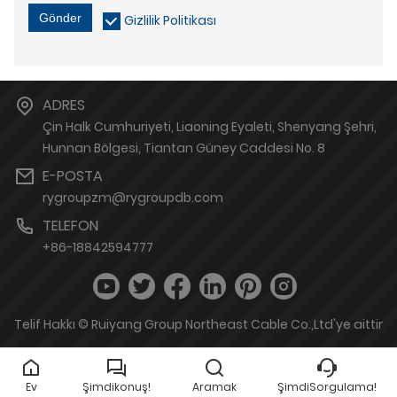
Gönder
Gizlilik Politikası
ADRES
Çin Halk Cumhuriyeti, Liaoning Eyaleti, Shenyang Şehri,
Hunnan Bölgesi, Tiantan Güney Caddesi No. 8
E-POSTA
rygroupzm@rygroupdb.com
TELEFON
+86-18842594777
Telif Hakkı © Ruiyang Group Northeast Cable Co.,Ltd'ye aittir
Ev
Şimdikonuş!
Aramak
ŞimdiSorgulama!