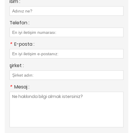
isim :
Telefon :
*
E-posta :
şirket :
*
Mesaj :