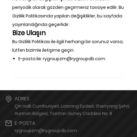
periyodik olarak gözden geçirmeniz tavsiye edilir. Bu
Gizlilik Politikasında yapılan değişiklikler, bu sayfada
yayınlandığında geçerlidir.
Bize Ulaşın
Bu Gizlilik Politikası ile ilgili herhangi bir sorunuz varsa,
lütfen bizimle iletişime geçin:
E-posta ile: rygroupzm@rygroupdb.com
ADRES
Çin Halk Cumhuriyeti, Liaoning Eyaleti, Shenyang Şehri,
Hunnan Bölgesi, Tiantan Güney Caddesi No. 8
E-POSTA
rygroupzm@rygroupdb.com