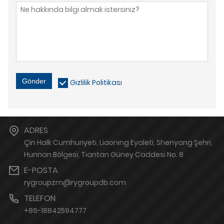
Gönder
Gizlilik Politikası
ADRES
Çin Halk Cumhuriyeti, Liaoning Eyaleti, Shenyang Şehri,
Hunnan Bölgesi, Tiantan Güney Caddesi No. 8
E-POSTA
rygroupzm@rygroupdb.com
TELEFON
+86-18842594777