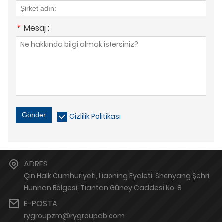
*
Mesaj :
Gönder
Gizlilik Politikası
ADRES
Çin Halk Cumhuriyeti, Liaoning Eyaleti, Shenyang Şehri,
Hunnan Bölgesi, Tiantan Güney Caddesi No. 8
E-POSTA
rygroupzm@rygroupdb.com